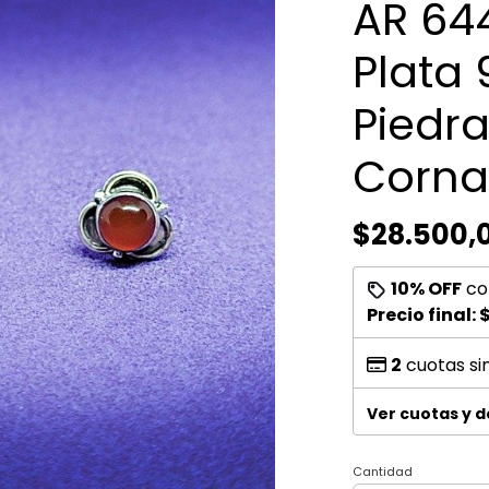
AR 644
Plata 
Piedra
Corna
$28.500,
10% OFF
co
Precio final:
$
2
cuotas si
Ver cuotas y 
Cantidad