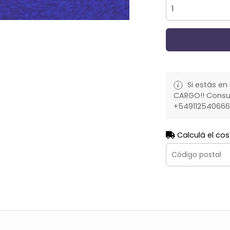
Si estás en 
CARGO!! Consult
+54911254066
Calculá el cos