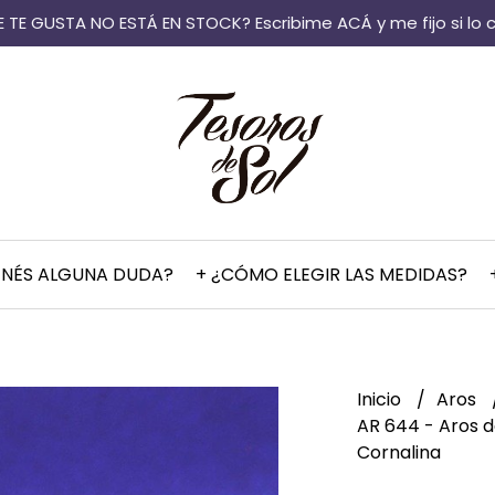
 TE GUSTA NO ESTÁ EN STOCK? Escribime ACÁ y me fijo si lo 
ENÉS ALGUNA DUDA?
+ ¿CÓMO ELEGIR LAS MEDIDAS?
Inicio
Aros
AR 644 - Aros de
Cornalina