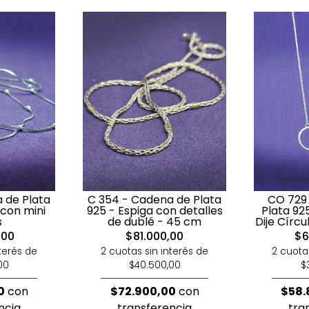
 de Plata
C 354 - Cadena de Plata
CO 729 
 con mini
925 - Espiga con detalles
Plata 92
s
de dublé - 45 cm
Dije Círc
,00
$81.000,00
$6
terés de
2 cuotas sin interés de
2 cuota
00
$40.500,00
$
0
con
$72.900,00
con
$58.
ncia
transferencia
tra