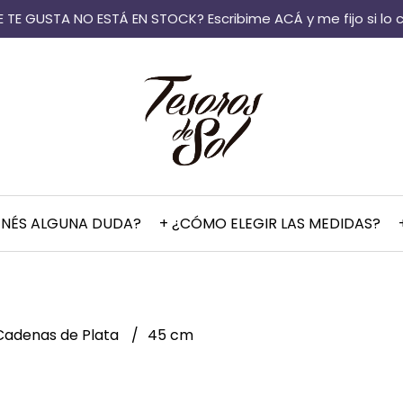
 TE GUSTA NO ESTÁ EN STOCK? Escribime ACÁ y me fijo si lo 
ENÉS ALGUNA DUDA?
+ ¿CÓMO ELEGIR LAS MEDIDAS?
Cadenas de Plata
45 cm