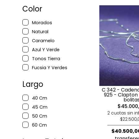
Color
Morados
Natural
Caramelo
Azul Y Verde
Tonos Tierra
Fucsia Y Verdes
Largo
C 342 - Cadena
925 - Clapton
40 Cm
bolita
$45.000
45 Cm
2 cuotas sin in
50 Cm
$22.500,
60 Cm
$40.500,0
transfere