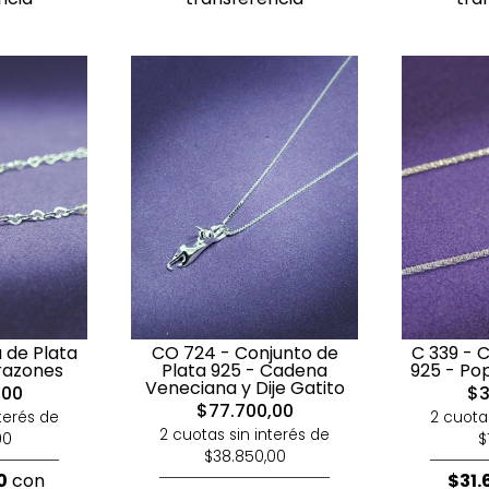
 de Plata
CO 724 - Conjunto de
C 339 - 
orazones
Plata 925 - Cadena
925 - Po
Veneciana y Dije Gatito
,00
$3
$77.700,00
terés de
2 cuota
2 cuotas sin interés de
00
$
$38.850,00
0
con
$31.