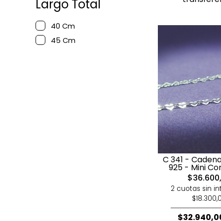
Largo Total
40 Cm
45 Cm
C 341 - Cadena
925 - Mini C
$36.600
2 cuotas sin in
$18.300,
$32.940,0