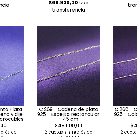
$69.930,00
con
ncia
tra
transferencia
nto Plata
C 269 - Cadena de plata
C 268 - 
ena y dije
925 - Espejito rectangular
925 - Col
crocubics
- 45 cm
,00
$48.600,00
$4
terés de
2 cuotas sin interés de
2 cuota