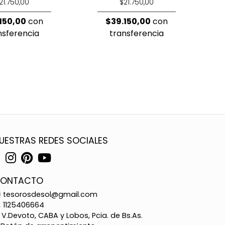
21.750,00
$21.750,00
150,00
con
$39.150,00
con
nsferencia
transferencia
UESTRAS REDES SOCIALES
ONTACTO
tesorosdesol@gmail.com
1125406664
V.Devoto, CABA y Lobos, Pcia. de Bs.As.