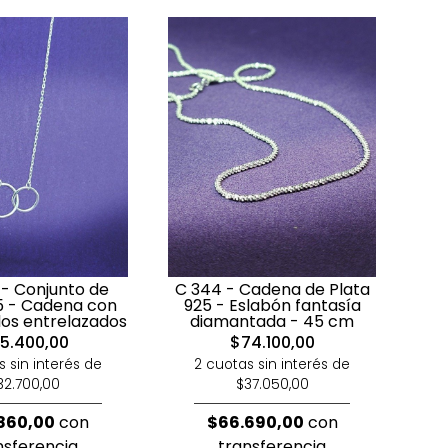
- Conjunto de
C 344 - Cadena de Plata
5 - Cadena con
925 - Eslabón fantasía
ulos entrelazados
diamantada - 45 cm
5.400,00
$74.100,00
s sin interés de
2 cuotas sin interés de
32.700,00
$37.050,00
860,00
con
$66.690,00
con
nsferencia
transferencia