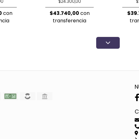
00
$24.300,00
$
0
con
$43.740,00
con
$39.
ncia
transferencia
tra
N
C