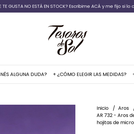
 TE GUSTA NO ESTÁ EN STOCK? Escribime ACÁ y me fijo si lo 
ENÉS ALGUNA DUDA?
+ ¿CÓMO ELEGIR LAS MEDIDAS?
Inicio
Aros
AR 732 - Aros d
hojitas de micr