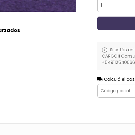
garzados
Si estás en 
CARGO!! Consult
+54911254066
Calculá el cos