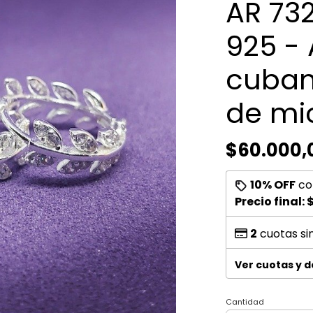
AR 732
925 - 
cuban
de mi
$60.000,
10% OFF
co
Precio final:
2
cuotas si
Ver cuotas y 
Cantidad