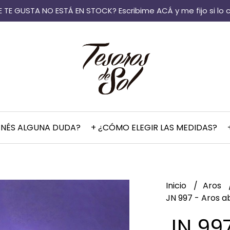
 TE GUSTA NO ESTÁ EN STOCK? Escribime ACÁ y me fijo si lo 
ENÉS ALGUNA DUDA?
+ ¿CÓMO ELEGIR LAS MEDIDAS?
Inicio
Aros
JN 997 - Aros a
JN 997