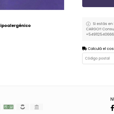
Si estás en 
hipoalergénico
CARGO!! Consult
+54911254066
Calculá el cos
N