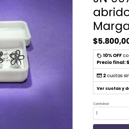
abrido
Marga
$5.800,0
10% OFF
co
Precio final:
$
2
cuotas si
Ver cuotas y 
Cantidad