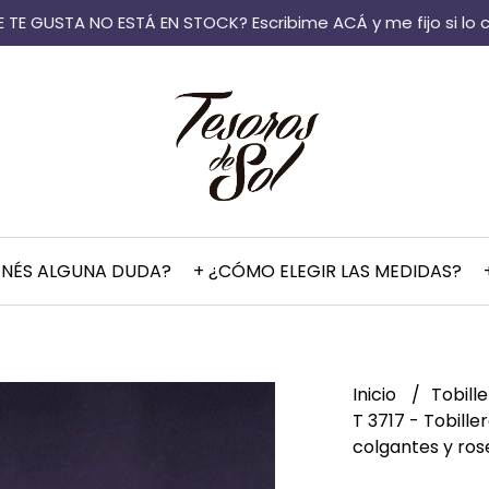
 TE GUSTA NO ESTÁ EN STOCK? Escribime ACÁ y me fijo si lo 
ENÉS ALGUNA DUDA?
+ ¿CÓMO ELEGIR LAS MEDIDAS?
Inicio
Tobill
T 3717 - Tobill
colgantes y ros