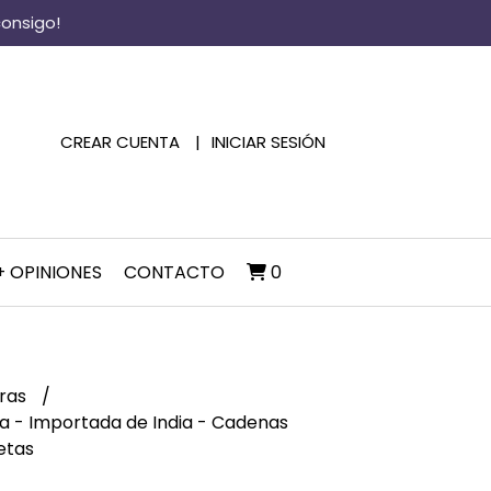
consigo!
CREAR CUENTA
INICIAR SESIÓN
+ OPINIONES
CONTACTO
0
eras
era - Importada de India - Cadenas
etas