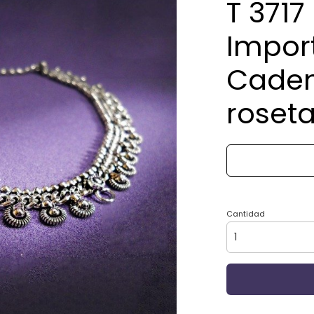
T 3717
Impor
Caden
roset
Cantidad