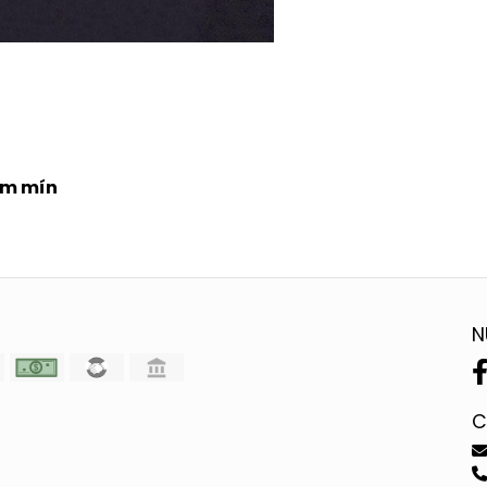
 cm mín
N
C